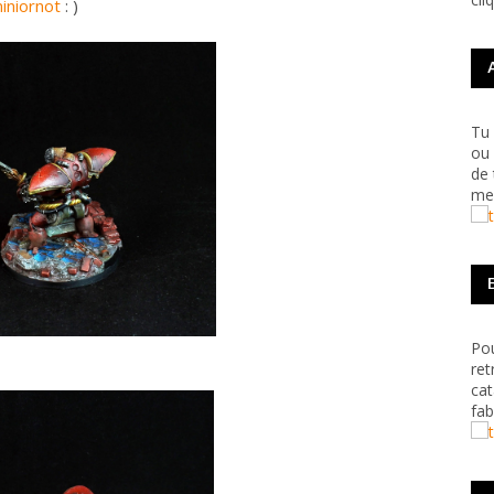
iniornot
: )
Tu 
ou 
de 
me 
Pou
ret
cat
fab