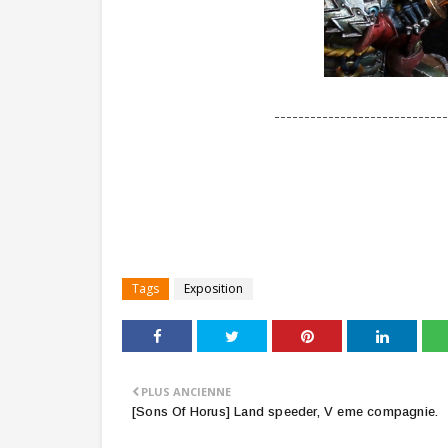
-----------------------------
Tags
Exposition
PLUS ANCIENNE
[Sons Of Horus] Land speeder, V eme compagnie.