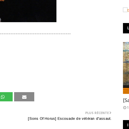
-----------------------------------------
T
[S
1
PLUS RÉCENTE
[Sons Of Horus] Escouade de vétéran d'assaut.