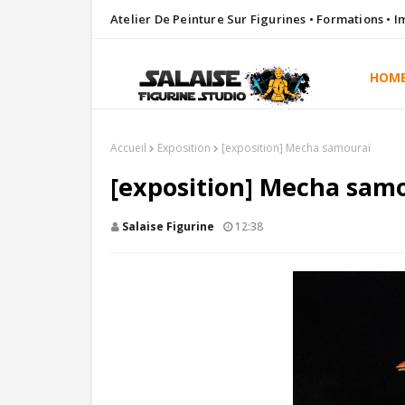
Atelier De Peinture Sur Figurines • Formations • 
HOM
Accueil
Exposition
[exposition] Mecha samouraï
[exposition] Mecha sam
Salaise Figurine
12:38