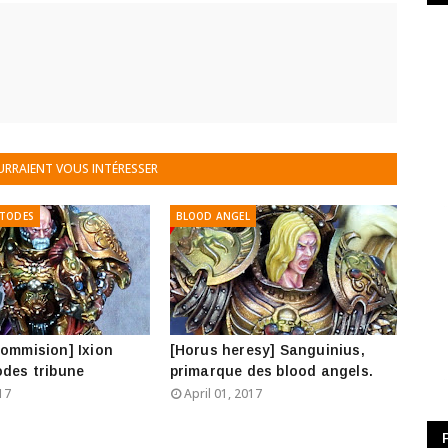
URRAIENT VOUS INTÉRESSER
STODES
BLOOD ANGEL
commision] Ixion
[Horus heresy] Sanguinius,
odes tribune
primarque des blood angels.
17
April 01, 2017