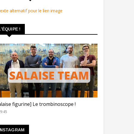
L'ÉQUIPE !
ROMBINOSCOPE
alaise figurine] Le trombinoscope !
9:45
INSTAGRAM