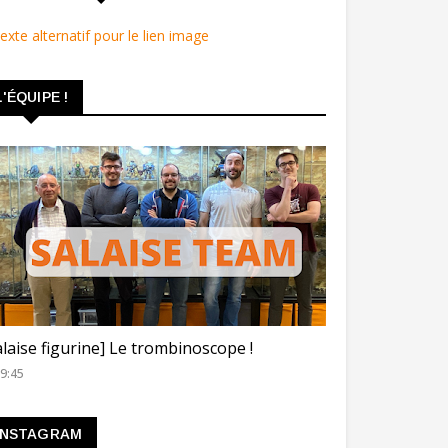
L'ÉQUIPE !
ROMBINOSCOPE
alaise figurine] Le trombinoscope !
9:45
INSTAGRAM