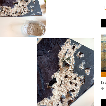
T
[S
1