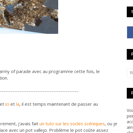
l'army of parade avec au programme cette fois, le
tion.
--------------------------------------------
jet
ici
et
la
, il est temps maintenant de passer au
Vou
pei
acc
ement, j'avais fait
un tuto sur les socles scéniques
, ou je
ain
lace avec un pot vallejo. Problème le pot coûte assez
cli