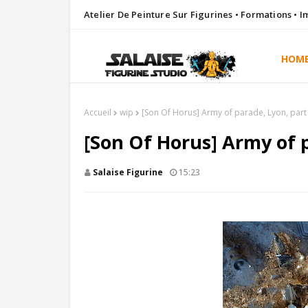
Atelier De Peinture Sur Figurines • Formations • 
HOM
Accueil
wip
[Son Of Horus] Army of parade, Lyon, part 
[Son Of Horus] Army of p
Salaise Figurine
15:23