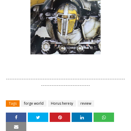
--------------------------------------------------------------------
----------------------------
Tags
forge world
Horus heresy
review