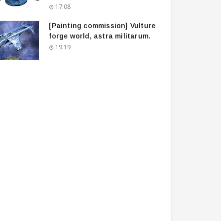
17:08
[Painting commission] Vulture
forge world, astra militarum.
19:19