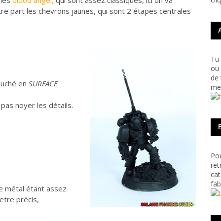
 les
blood angel
,
qui sont assez classiques, ici on va
tre part les chevrons jaunes, qui sont 2 étapes centrales
Tu 
ou 
de 
couché en
SURFACE
me 
 pas noyer les détails.
Pou
ret
cat
fab
e métal étant assez
'etre précis,