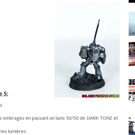
 5:
u
 mes ombrages en passant un lavis 50/50 de DARK TONE et
mes lumières.