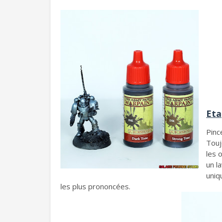
Eta
Pinc
Touj
les 
un l
uniq
les plus prononcées.