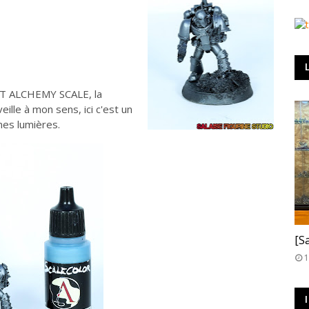
LT ALCHEMY SCALE, la
lle à mon sens, ici c'est un
mes lumières.
T
[S
1