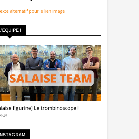
L'ÉQUIPE !
ROMBINOSCOPE
alaise figurine] Le trombinoscope !
9:45
INSTAGRAM