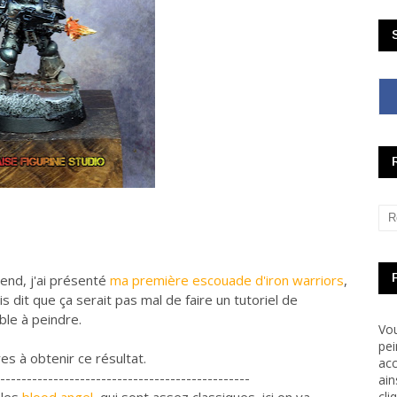
end, j'ai présenté
ma première escouade d'iron warriors
,
dit que ça serait pas mal de faire un tutoriel de
ble à peindre.
Vou
pei
s à obtenir ce résultat.
acc
-----------------------------------------------
ain
cli