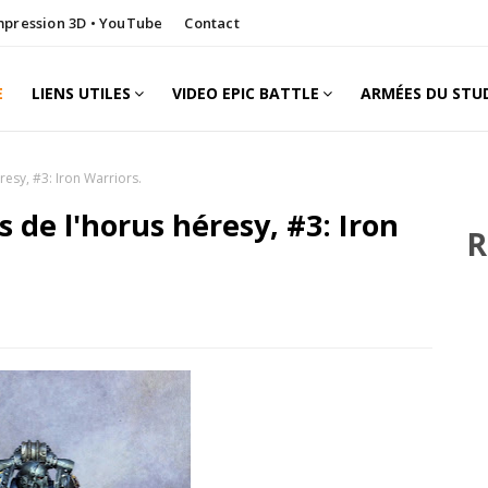
Impression 3D • YouTube
Contact
E
LIENS UTILES
VIDEO EPIC BATTLE
ARMÉES DU STU
resy, #3: Iron Warriors.
s de l'horus héresy, #3: Iron
R