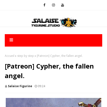
Accueil
step by step
[Patreon] Cypher, the fallen angel.
[Patreon] Cypher, the fallen
angel.
Salaise Figurine
09:24