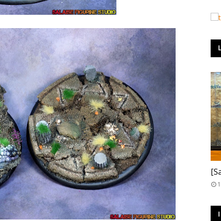
T
[S
1