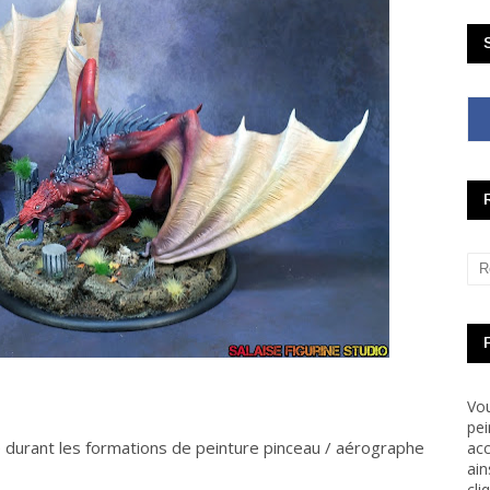
Vou
pei
te durant les formations de peinture pinceau / aérographe
acc
ain
cli