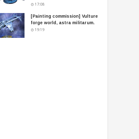
17:08
[Painting commission] Vulture
forge world, astra militarum.
19:19