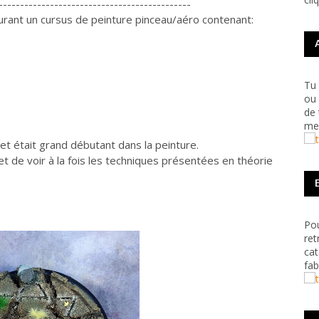
---------------------------------------------
 durant un cursus de peinture pinceau/aéro contenant:
Tu 
ou 
de 
me 
 et était grand débutant dans la peinture.
met de voir à la fois les techniques présentées en théorie
Pou
ret
cat
fab