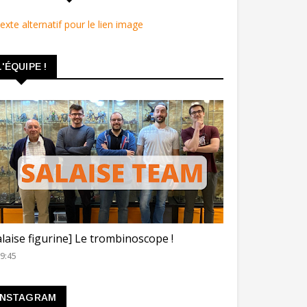
L'ÉQUIPE !
ROMBINOSCOPE
alaise figurine] Le trombinoscope !
9:45
INSTAGRAM