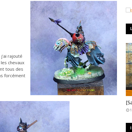
'ai rajouté
, les chevaux
ont tous des
pas forcément
T
[S
1