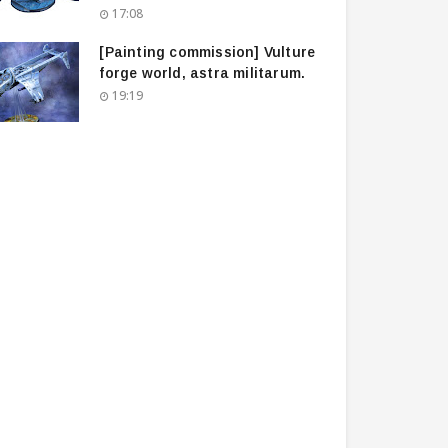
17:08
[Painting commission] Vulture
forge world, astra militarum.
19:19