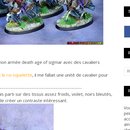
 mon armée death age of sigmar avec des cavaliers
t
le roi squelette
, il me fallait une unité de cavalier pour
-----------------------------------------------
parti sur des tissus assez froids, violet, noirs bleutés,
 de créer un contraste intéressant.
Vou
pei
acc
ain
cli