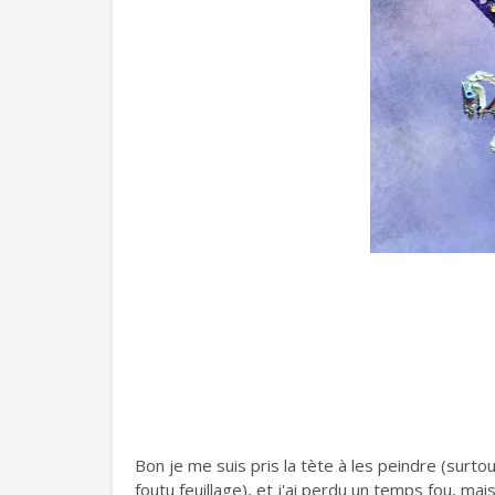
Bon je me suis pris la tète à les peindre (surtou
foutu feuillage), et j'ai perdu un temps fou, mai