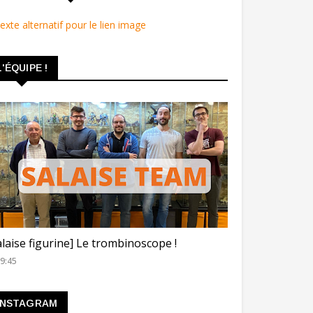
L'ÉQUIPE !
ROMBINOSCOPE
alaise figurine] Le trombinoscope !
9:45
INSTAGRAM