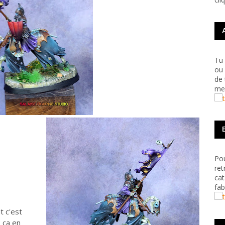
Tu 
ou 
de 
me 
Pou
ret
cat
fab
t c'est
s ça en