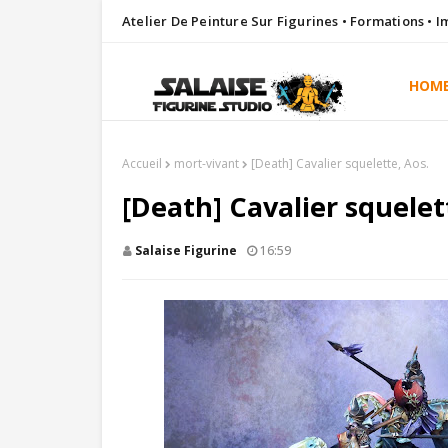
Atelier De Peinture Sur Figurines • Formations • 
HOM
Accueil
mort-vivant
[Death] Cavalier squelette, Aos.
[Death] Cavalier squelet
Salaise Figurine
16:59