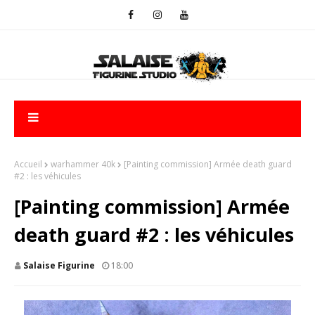
Accueil
warhammer 40k
[Painting commission] Armée death guard
#2 : les véhicules
[Painting commission] Armée
death guard #2 : les véhicules
Salaise Figurine
18:00