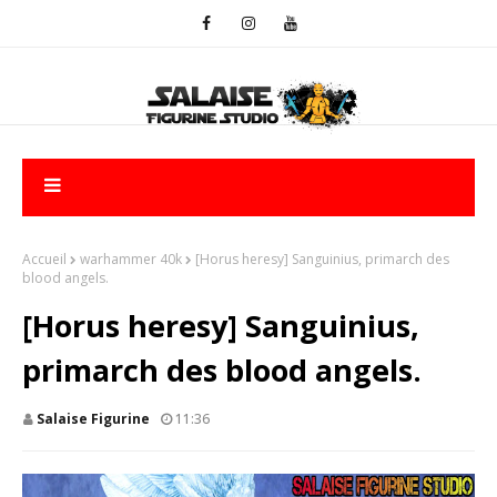
Accueil
warhammer 40k
[Horus heresy] Sanguinius, primarch des
blood angels.
[Horus heresy] Sanguinius,
primarch des blood angels.
Salaise Figurine
11:36