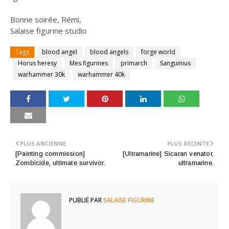
Bonne soirée, Rémi,
Salaise figurine studio
Tags
blood angel
blood angels
forge world
Horus heresy
Mes figurines
primarch
Sanguinius
warhammer 30k
warhammer 40k
PLUS ANCIENNE
PLUS RÉCENTE
[Painting commission]
[Ultramarine] Sicaran venator,
Zombicide, ultimate survivor.
ultramarine.
PUBLIÉ PAR
SALAISE FIGURINE