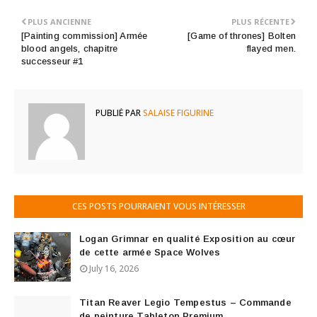
PLUS ANCIENNE
PLUS RÉCENTE
[Painting commission] Armée
[Game of thrones] Bolten
blood angels, chapitre
flayed men.
successeur #1
PUBLIÉ PAR
SALAISE FIGURINE
CES POSTS POURRAIENT VOUS INTÉRESSER
Logan Grimnar en qualité Exposition au cœur
de cette armée Space Wolves
July 16, 2026
Titan Reaver Legio Tempestus – Commande
de peinture Tabletop Premium