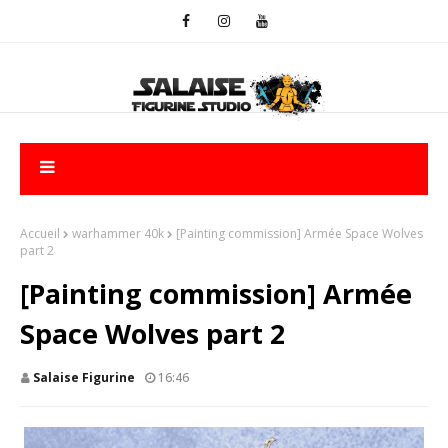
Accueil
warhammer 40k
[Painting commission] Armée Space Wolves
part 2
[Painting commission] Armée
Space Wolves part 2
Salaise Figurine
16:46