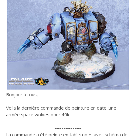
Bonjour à tous,
Voila la dernière commande de peinture en date :une
armée space wolves pour 40k.
--------------------------------------------------------------------
---------------
La commande a été peinte en tabletop +, avec schéma de