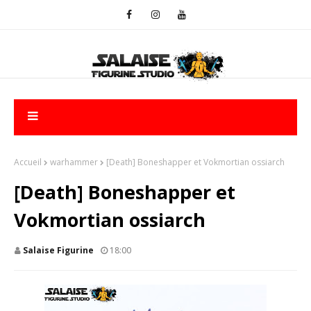
Accueil
warhammer
[Death] Boneshapper et Vokmortian ossiarch
[Death] Boneshapper et
Vokmortian ossiarch
Salaise Figurine
18:00