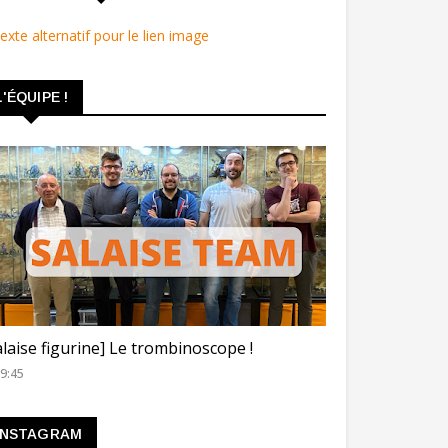
L'ÉQUIPE !
ROMBINOSCOPE
alaise figurine] Le trombinoscope !
9:45
INSTAGRAM