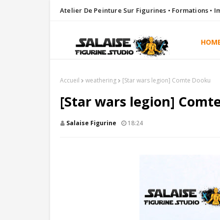
Atelier De Peinture Sur Figurines • Formations • 
HOM
Accueil
weathering
[Star wars legion] Comte Dooku
[Star wars legion] Comt
Salaise Figurine
18:24