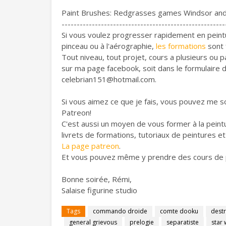
Paint Brushes: Redgrasses games Windsor and
------------------------------------------------------
Si vous voulez progresser rapidement en peintu
pinceau ou à l'aérographie,
les formations
sont 
Tout niveau, tout projet, cours a plusieurs ou pa
sur ma page facebook, soit dans le formulaire d
celebrian151@hotmail.com.
Si vous aimez ce que je fais, vous pouvez me s
Patreon!
C'est aussi un moyen de vous former à la pei
livrets de formations, tutoriaux de peintures e
La page patreon
.
Et vous pouvez même y prendre des cours de pe
Bonne soirée, Rémi,
Salaise figurine studio
Tags
commando droide
comte dooku
dest
general grievous
prelogie
separatiste
star 