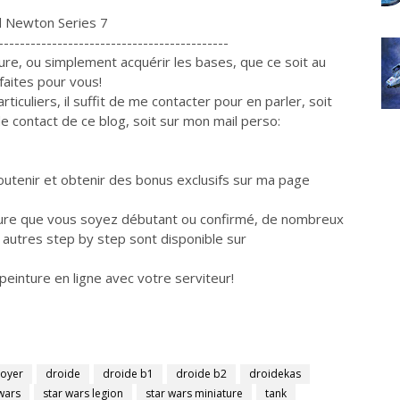
 Newton Series 7
-------------------------------------------
re, ou simplement acquérir les bases, que ce soit au
faites pour vous!
rticuliers, il suffit de me contacter pour en parler, soit
e contact de ce blog, soit sur mon mail perso:
outenir et obtenir des bonus exclusifs sur ma page
nture que vous soyez débutant ou confirmé, de nombreux
t autres step by step sont disponible sur
inture en ligne avec votre serviteur!
royer
droide
droide b1
droide b2
droidekas
wars
star wars legion
star wars miniature
tank