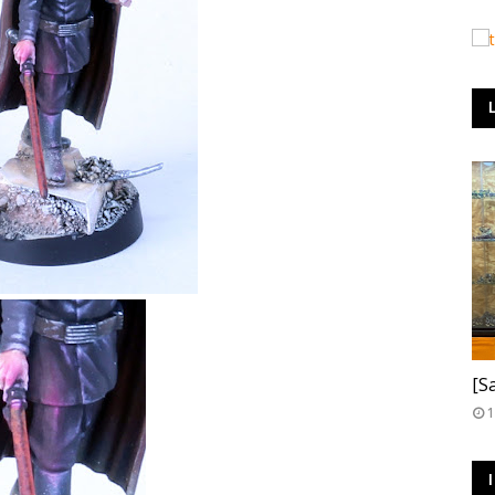
T
[S
1