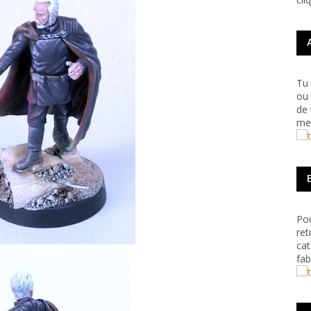
Tu 
ou 
de 
me 
Pou
ret
cat
fab