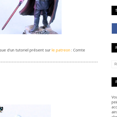
ssue d'un tutoriel présent sur
le patreon
: Comte
---------------------------------------------------------------
Vou
pei
acc
ain
cli