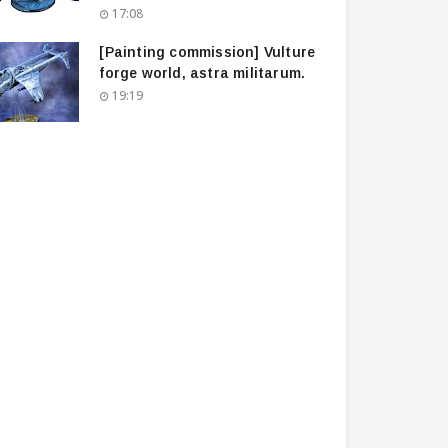
17:08
[Painting commission] Vulture
forge world, astra militarum.
19:19