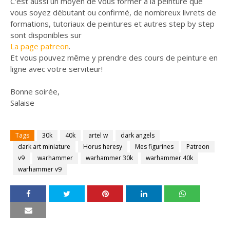
C'est aussi un moyen de vous former à la peinture que
vous soyez débutant ou confirmé, de nombreux livrets de
formations, tutoriaux de peintures et autres step by step
sont disponibles sur
La page patreon
.
Et vous pouvez même y prendre des cours de peinture en
ligne avec votre serviteur!
Bonne soirée,
Salaise
Tags
30k
40k
artel w
dark angels
dark art miniature
Horus heresy
Mes figurines
Patreon
v9
warhammer
warhammer 30k
warhammer 40k
warhammer v9