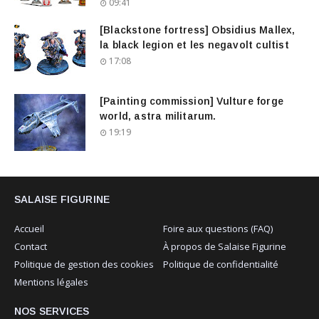
09:41
[Blackstone fortress] Obsidius Mallex,
la black legion et les negavolt cultist
17:08
[Painting commission] Vulture forge
world, astra militarum.
19:19
SALAISE FIGURINE
Accueil
Foire aux questions (FAQ)
Contact
À propos de Salaise Figurine
Politique de gestion des cookies
Politique de confidentialité
Mentions légales
NOS SERVICES