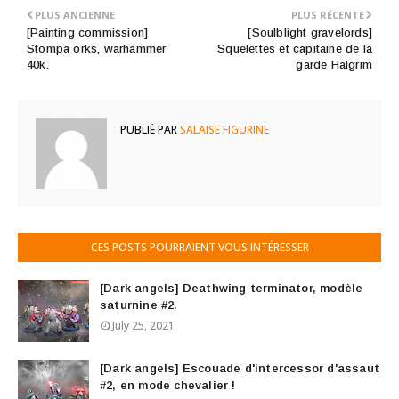
PLUS ANCIENNE
PLUS RÉCENTE
[Painting commission]
[Soulblight gravelords]
Stompa orks, warhammer
Squelettes et capitaine de la
40k.
garde Halgrim
PUBLIÉ PAR
SALAISE FIGURINE
CES POSTS POURRAIENT VOUS INTÉRESSER
[Dark angels] Deathwing terminator, modèle
saturnine #2.
July 25, 2021
[Dark angels] Escouade d'intercessor d'assaut
#2, en mode chevalier !