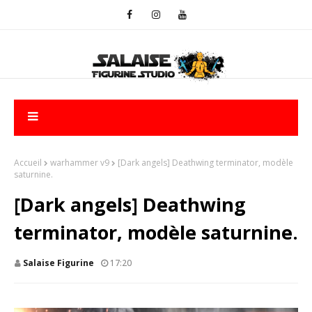
Accueil
warhammer v9
[Dark angels] Deathwing terminator, modèle
saturnine.
[Dark angels] Deathwing
terminator, modèle saturnine.
Salaise Figurine
17:20