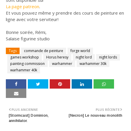
sont disponible sur
La page patreon
.
Et vous pouvez même y prendre des cours de peinture en
ligne avec votre serviteur!
Bonne soirée, Rémi,
Salaise figurine studio
Tags
commande de peinture
forge world
games workshop
Horus heresy
night lord
night lords
painting commission
warhammer
warhammer 30k
warhammer 40k
PLUS ANCIENNE
PLUS RÉCENTE
[Stormcast] Dominion,
[Necron] Le nouveau monolith
annihilator.