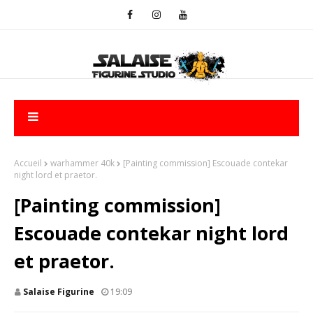
Accueil
warhammer 40k
[Painting commission] Escouade contekar
night lord et praetor.
[Painting commission]
Escouade contekar night lord
et praetor.
Salaise Figurine
19:09