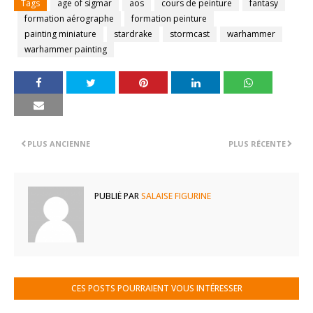
Tags
age of sigmar
aos
cours de peinture
fantasy
formation aérographe
formation peinture
painting miniature
stardrake
stormcast
warhammer
warhammer painting
PLUS ANCIENNE
PLUS RÉCENTE
PUBLIÉ PAR
SALAISE FIGURINE
CES POSTS POURRAIENT VOUS INTÉRESSER