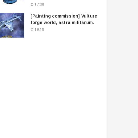
17:08
[Painting commission] Vulture
forge world, astra militarum.
19:19