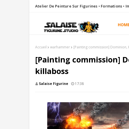
Atelier De Peinture Sur Figurines • Formations • 
HOM
Accueil
warhammer
[Painting commission] Dominion, K
[Painting commission] D
killaboss
Salaise Figurine
17:38