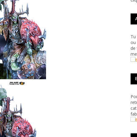
Tu 
ou 
de 
me 
Pou
ret
cat
fab