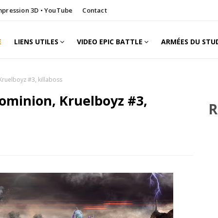
Impression 3D • YouTube
Contact
E
LIENS UTILES
VIDEO EPIC BATTLE
ARMÉES DU STU
ruelboyz #3, killaboss
ominion, Kruelboyz #3,
R