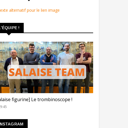
L'ÉQUIPE !
ROMBINOSCOPE
alaise figurine] Le trombinoscope !
9:45
INSTAGRAM