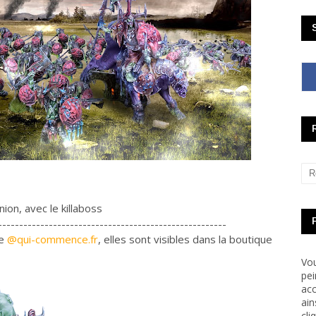
ion, avec le killaboss
------------------------------------------------------
ue
@qui-commence.fr
, elles sont visibles dans la boutique
Vou
pei
acc
ain
cli