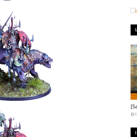
T
[S
1