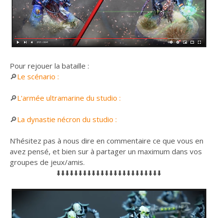
Pour rejouer la bataille :
🔎
Le scénario :
🔎
L'armée ultramarine du studio :
🔎
La dynastie nécron du studio :
N'hésitez pas à nous dire en commentaire ce que vous en
avez pensé, et bien sur à partager un maximum dans vos
groupes de jeux/amis.
⬇️⬇️⬇️⬇️⬇️⬇️⬇️⬇️⬇️⬇️⬇️⬇️⬇️⬇️⬇️⬇️⬇️⬇️⬇️⬇️⬇️⬇️⬇️⬇️