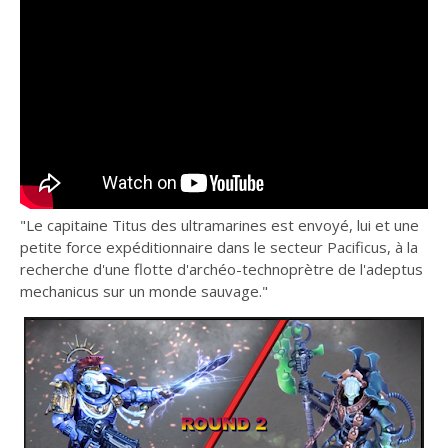
"Le capitaine Titus des ultramarines est envoyé, lui et une
petite force expéditionnaire dans le secteur Pacificus, à la
recherche d'une flotte d'archéo-technoprètre de l'adeptus
mechanicus sur un monde sauvage."