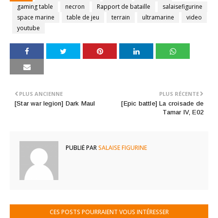
gaming table
necron
Rapport de bataille
salaisefigurine
space marine
table de jeu
terrain
ultramarine
video
youtube
PLUS ANCIENNE
PLUS RÉCENTE
[Star war legion] Dark Maul
[Epic battle] La croisade de
Tamar IV, E02
PUBLIÉ PAR
SALAISE FIGURINE
CES POSTS POURRAIENT VOUS INTÉRESSER