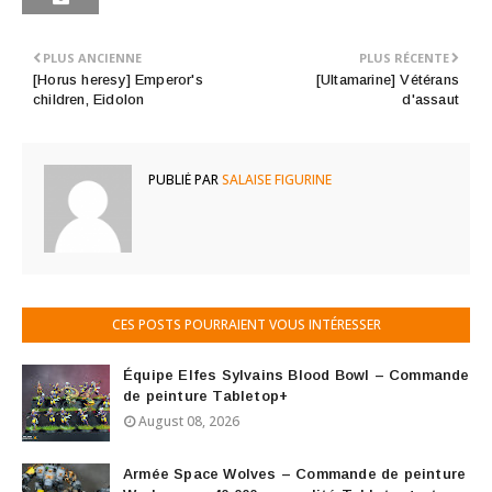
PLUS ANCIENNE
PLUS RÉCENTE
[Horus heresy] Emperor's
[Ultamarine] Vétérans
children, Eidolon
d'assaut
PUBLIÉ PAR
SALAISE FIGURINE
CES POSTS POURRAIENT VOUS INTÉRESSER
Équipe Elfes Sylvains Blood Bowl – Commande
de peinture Tabletop+
August 08, 2026
Armée Space Wolves – Commande de peinture