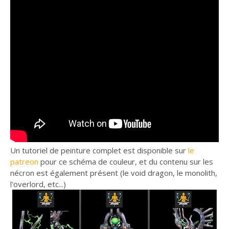
Un tutoriel de peinture complet est disponible sur
le
patreon
pour ce schéma de couleur, et du contenu sur les
nécron est également présent (le void dragon, le monolith,
l'overlord, etc...)