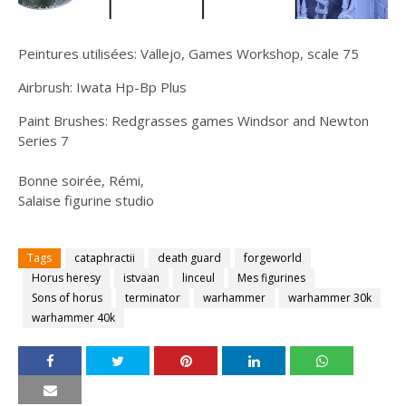
Peintures utilisées: Vallejo, Games Workshop, scale 75
Airbrush: Iwata Hp-Bp Plus
Paint Brushes: Redgrasses games Windsor and Newton
Series 7
Bonne soirée, Rémi,
Salaise figurine studio
Tags
cataphractii
death guard
forgeworld
Horus heresy
istvaan
linceul
Mes figurines
Sons of horus
terminator
warhammer
warhammer 30k
warhammer 40k