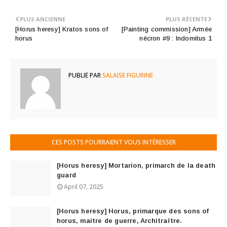
PLUS ANCIENNE
PLUS RÉCENTE
[Horus heresy] Kratos sons of
[Painting commission] Armée
horus
nécron #9 : Indomitus 1
PUBLIÉ PAR
SALAISE FIGURINE
CES POSTS POURRAIENT VOUS INTÉRESSER
[Horus heresy] Mortarion, primarch de la death
guard
April 07, 2025
[Horus heresy] Horus, primarque des sons of
horus, maitre de guerre, Architraître.