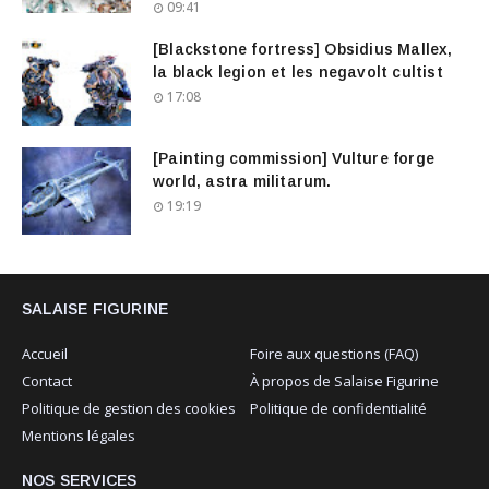
09:41
[Blackstone fortress] Obsidius Mallex,
la black legion et les negavolt cultist
17:08
[Painting commission] Vulture forge
world, astra militarum.
19:19
SALAISE FIGURINE
Accueil
Foire aux questions (FAQ)
Contact
À propos de Salaise Figurine
Politique de gestion des cookies
Politique de confidentialité
Mentions légales
NOS SERVICES