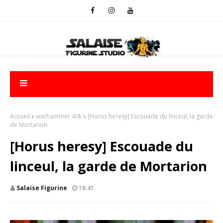
Accueil
warhammer 40k
[Horus heresy] Escouade du linceul, la garde
de Mortarion
[Horus heresy] Escouade du
linceul, la garde de Mortarion
Salaise Figurine
18:41