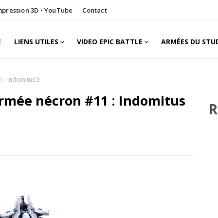
Impression 3D • YouTube
Contact
E
LIENS UTILES
VIDEO EPIC BATTLE
ARMÉES DU STU
 : Indomitus 3
rmée nécron #11 : Indomitus
R