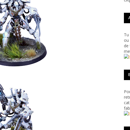
Tu 
ou 
de 
me 
Pou
ret
cat
fab