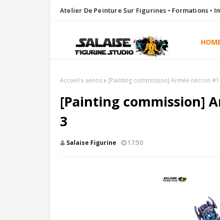
Atelier De Peinture Sur Figurines • Formations • 
HOM
Accueil
xenos
[Painting commission] Armée nécron #11
[Painting commission] A
3
Salaise Figurine
17:50