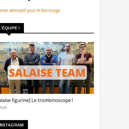
L'ÉQUIPE !
ROMBINOSCOPE
alaise figurine] Le trombinoscope !
9:45
INSTAGRAM