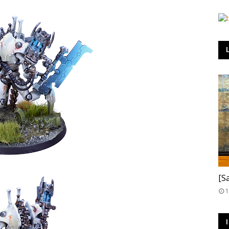
T
[S
1