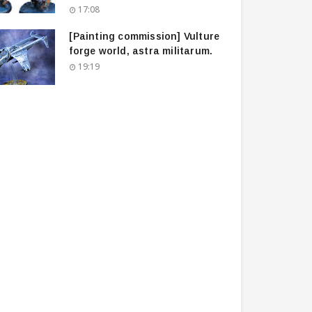
17:08
[Painting commission] Vulture
forge world, astra militarum.
19:19