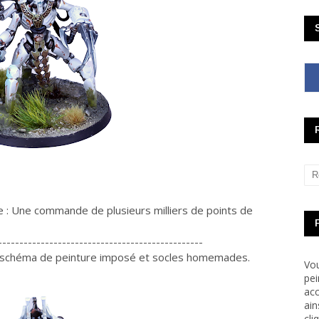
e : Une commande de plusieurs milliers de points de
------------------------------------------------
c schéma de peinture imposé et socles homemades.
Vou
pei
acc
ain
cli