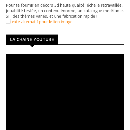
Pour te fournir en décors 3d haute qualité, échelle retravaillée,
jouabilité testée, un contenu énorme, un catalogue med/fan et
SF, des thèmes variés, et une fabrication rapide !
LA CHAINE YOUTUBE