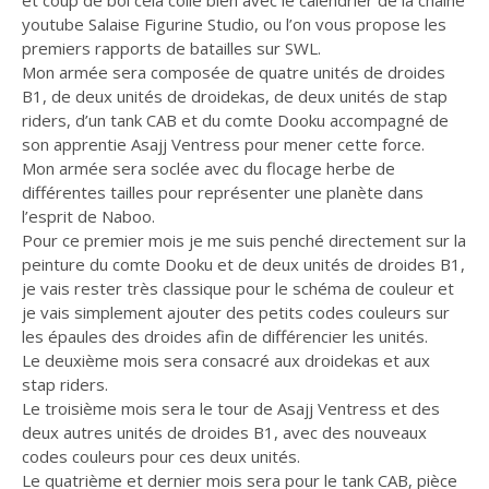
et coup de bol cela colle bien avec le calendrier de la chaine
youtube Salaise Figurine Studio, ou l’on vous propose les
premiers rapports de batailles sur SWL.
Mon armée sera composée de quatre unités de droides
B1, de deux unités de droidekas, de deux unités de stap
riders, d’un tank CAB et du comte Dooku accompagné de
son apprentie Asajj Ventress pour mener cette force.
Mon armée sera soclée avec du flocage herbe de
différentes tailles pour représenter une planète dans
l’esprit de Naboo.
Pour ce premier mois je me suis penché directement sur la
peinture du comte Dooku et de deux unités de droides B1,
je vais rester très classique pour le schéma de couleur et
je vais simplement ajouter des petits codes couleurs sur
les épaules des droides afin de différencier les unités.
Le deuxième mois sera consacré aux droidekas et aux
stap riders.
Le troisième mois sera le tour de Asajj Ventress et des
deux autres unités de droides B1, avec des nouveaux
codes couleurs pour ces deux unités.
Le quatrième et dernier mois sera pour le tank CAB, pièce