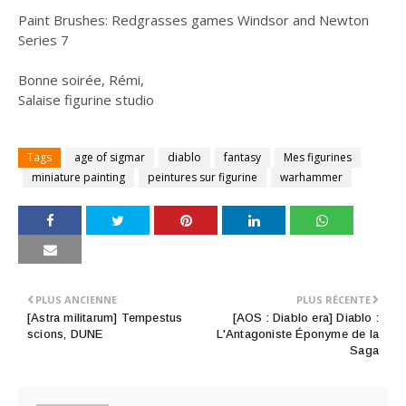
Paint Brushes: Redgrasses games Windsor and Newton
Series 7
Bonne soirée, Rémi,
Salaise figurine studio
Tags
age of sigmar
diablo
fantasy
Mes figurines
miniature painting
peintures sur figurine
warhammer
PLUS ANCIENNE
PLUS RÉCENTE
[Astra militarum] Tempestus
[AOS : Diablo era] Diablo :
scions, DUNE
L'Antagoniste Éponyme de la
Saga